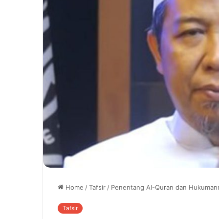
Home
/
Tafsir
/
Penentang Al-Quran dan Hukumann
Tafsir