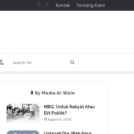
Kontak
Tentang Kami
debar
Switch
Search
skin
for
By Media Al-Wa’ie
MBG: Untuk Rakyat Atau
Elit Politik?
August 4, 2026
Ustazah Dra. Iffah Ainur