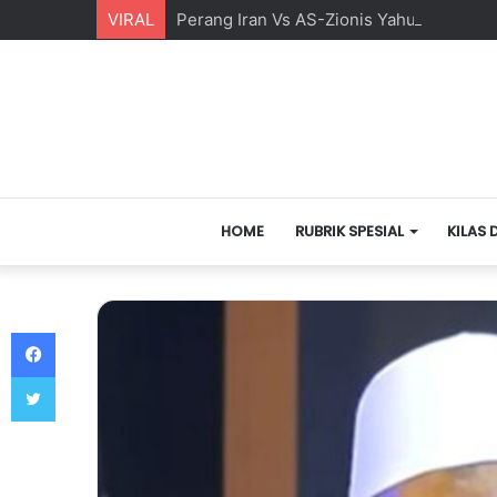
VIRAL
Perang Iran Vs AS-Zionis Yahudi dan Ma
HOME
RUBRIK SPESIAL
KILAS 
Facebook
Twitter