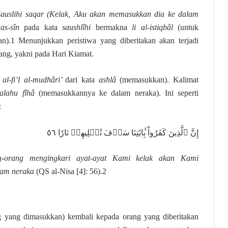
Sauslihi saqar (Kelak, Aku akan memasukkan dia ke dalam
f
as-sîn
pada kata
saushlîhi
bermakna
li al-istiqbâl
(untuk
).1 Menunjukkan peristiwa yang diberitakan akan terjadi
ang, yakni pada Hari Kiamat.
n
al-fi’l al-mudhâri’
dari kata
ashlâ
(memasukkan). Kalimat
alahu fîhâ
(memasukkannya ke dalam neraka). Ini seperti
:
إِنَّ ٱلَّذِينَ كَفَرُواْ بِ‍َٔايَٰتِنَا سَوۡفَ نُصۡلِيهِمۡ نَارٗا ٥٦
g-orang mengingkari ayat-ayat Kami kelak akan Kami
lam neraka
(QS al-Nisa [4]: 56).2
 yang dimasukkan) kembali kepada orang yang diberitakan