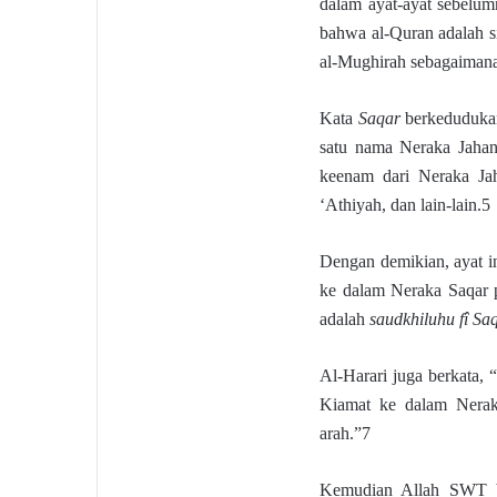
dalam ayat-ayat sebelu
bahwa al-Quran adalah si
al-Mughirah sebagaimana 
Kata
Saqar
berkeduduka
satu nama Neraka Jahan
keenam dari Neraka Ja
‘Athiyah, dan lain-lain.5
Dengan demikian, ayat 
ke dalam Neraka Saqar 
adalah
saudkhiluhu fî Sa
Al-Harari juga berkata
Kiamat ke dalam Nerak
arah.”7
Kemudian Allah SWT 