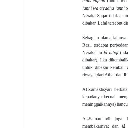
mubâlaghah
(untuk men
‘anni wa a’radha ‘anni
(
Neraka Saqar tidak aka
dibakar. Lafal tersebut d
Sebagian ulama lainnya
Razi, terdapat perbedaa
Neraka itu
lâ tubqî
(tid
dibakar). Jika dikembal
untuk dibakar kembali 
riwayat dari Atha‘ dan I
Al-Zamakhsyari berkata
kepadanya kecuali meng
meninggalkannya) hancur
As-Samarqandi juga b
membakarnya; dan
lâ