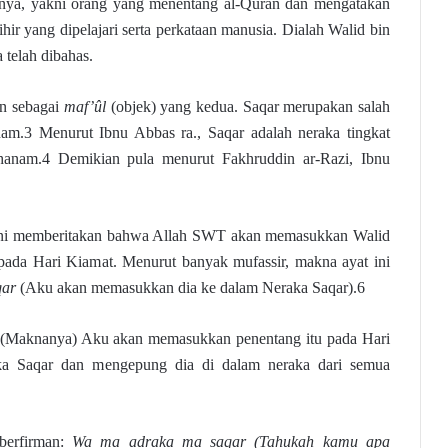
mnya, yakni orang yang menentang al-Quran dan mengatakan
hir yang dipelajari serta perkataan manusia. Dialah Walid bin
telah dibahas.
n sebagai
maf’ûl
(objek) yang kedua. Saqar merupakan salah
am.3 Menurut Ibnu Abbas ra., Saqar adalah neraka tingkat
hanam.4 Demikian pula menurut Fakhruddin ar-Razi, Ibnu
ini memberitakan bahwa Allah SWT akan memasukkan Walid
pada Hari Kiamat. Menurut banyak mufassir, makna ayat ini
qar
(Aku akan memasukkan dia ke dalam Neraka Saqar).6
, “(Maknanya) Aku akan memasukkan penentang itu pada Hari
a Saqar dan mengepung dia di dalam neraka dari semua
berfirman:
Wa ma adraka ma saqar (Tahukah kamu apa