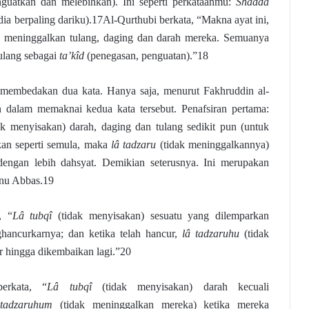
guatkan dan melebihkan). Ini seperti perkataanmu:
Shadda
dia berpaling dariku).17Al-Qurthubi berkata, “Makna ayat ini,
n meninggalkan tulang, daging dan darah mereka. Semuanya
iulang sebagai
ta’kîd
(penegasan, penguatan).”18
 membedakan dua kata. Hanya saja, menurut Fakhruddin al-
n dalam memaknai kedua kata tersebut. Penafsiran pertama:
ak menyisakan) darah, daging dan tulang sedikit pun (untuk
ikan seperti semula, maka
lâ tadzaru
(tidak meninggalkannya)
dengan lebih dahsyat. Demikian seterusnya. Ini merupakan
bnu Abbas.19
, “
Lâ tubqî
(tidak menyisakan) sesuatu yang dilemparkan
hancurkarnya; dan ketika telah hancur,
lâ tadzaruhu
(tidak
 hingga dikembaikan lagi.”20
erkata, “
Lâ tubqî
(tidak menyisakan) darah kecuali
 tadzaruhum
(tidak meninggalkan mereka) ketika mereka