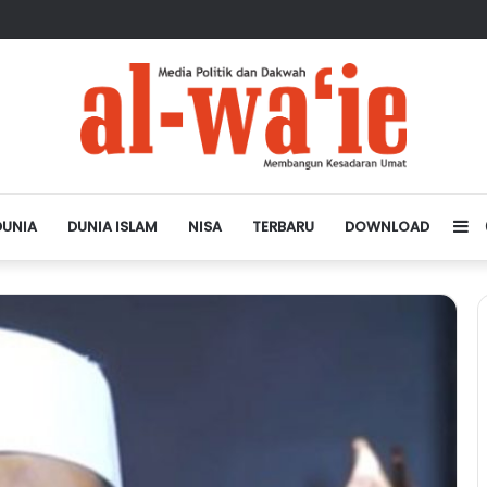
sa Depan Dunia Islam
DUNIA
DUNIA ISLAM
NISA
TERBARU
DOWNLOAD
Si