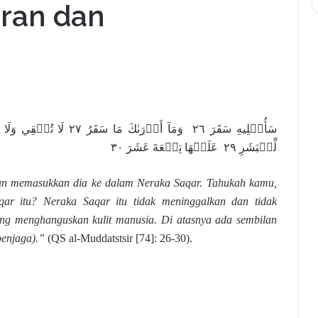
ran dan
لِّلۡبَشَرِ ٢٩ عَلَيۡهَا تِسۡعَةَ عَشَرَ ٣٠
an memasukkan dia ke dalam Neraka Saqar. Tahukah kamu,
ar itu? Neraka Saqar itu tidak meninggalkan dan tidak
ng menghanguskan kulit manusia. Di atasnya ada sembilan
 penjaga).”
(QS al-Muddatstsir [74]: 26-30).