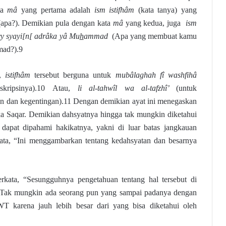
ta
mâ
yang pertama adalah
ism istifhâm
(kata tanya) yang
apa?). Demikian pula dengan kata
mâ
yang kedua, juga
ism
y syayi[n[ adrâka yâ Mu
h
ammad
(Apa yang membuat kamu
mad?).9
i,
istifhâm
tersebut berguna untuk
mubâlaghah fî washfihâ
skripsinya).10 Atau,
li al-tahwîl wa al-tafzhî’
(untuk
n dan kegentingan).11 Dengan demikian ayat ini menegaskan
a Saqar. Demikian dahsyatnya hingga tak mungkin diketahui
 dapat dipahami hakikatnya, yakni di luar batas jangkauan
kata, “Ini menggambarkan tentang kedahsyatan dan besarnya
erkata, “Sesungguhnya pengetahuan tentang hal tersebut di
 Tak mungkin ada seorang pun yang sampai padanya dengan
T karena jauh lebih besar dari yang bisa diketahui oleh