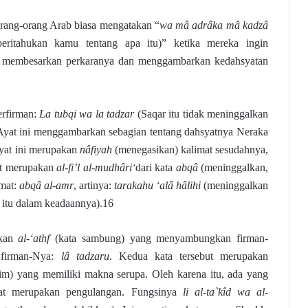
rang-orang Arab biasa mengatakan “
wa mâ adrâka mâ kadzâ
ritahukan kamu tentang apa itu)” ketika mereka ingin
, membesarkan perkaranya dan menggambarkan kedahsyatan
rfirman:
La tubqi wa la tadzar
(Saqar itu tidak meninggalkan
Ayat ini menggambarkan sebagian tentang dahsyatnya Neraka
yat ini merupakan
nâfiyah
(menegasikan) kalimat sesudahnya,
but merupakan
al-fi’l al-mudhâri‘
dari kata
abqâ
(meninggalkan,
imat:
abqâ al-amr
, artinya:
tarakahu ‘alâ hâlihi
(meninggalkan
 itu dalam keadaannya).16
akan
al-‘athf
(kata sambung) yang menyambungkan firman-
 firman-Nya:
lâ tadzaru
. Kedua kata tersebut merupakan
nim) yang memiliki makna serupa. Oleh karena itu, ada yang
at merupakan pengulangan. Fungsinya
li al-ta`kîd wa al-