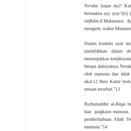
Neraka Saqar itu)?
Ka
bermakna
ayy syay‘i[n]
(
istifhâm
.8 Maknanya:
Ay
mengerti, wahai Muham
Dalam konteks ayat in
(melebihkan dalam de
menunjukkan kedahsyata
betapa dahsyatnya Nerak
oleh manusia dan tidak
akal.12 Ibnu Katsir ber
urusan tersebut.”13
Burhanuddin al-Biqai b
luar jangkaun manusia.
pemberitahuan Allah SW
manusia.”14