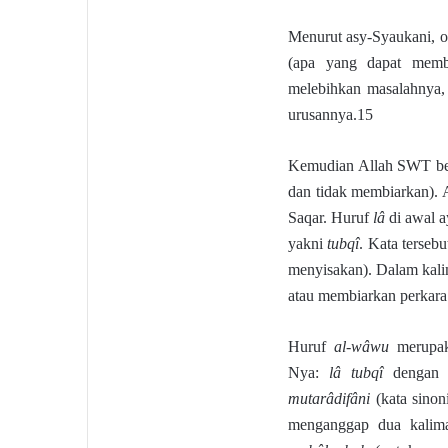
Menurut asy-Syaukani, o
(apa yang dapat membe
melebihkan masalahnya
urusannya.15
Kemudian Allah SWT be
dan tidak membiarkan). 
Saqar. Huruf
lâ
di awal a
yakni
tubqî
. Kata terse
menyisakan). Dalam kal
atau membiarkan perkara
Huruf
al-wâwu
merup
Nya:
lâ tubqî
dengan
mutarâdifâni
(kata sino
menganggap dua kalim