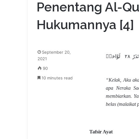
Penentang Al-Qu
Hukumannya [4]
September 20,
سَأُصۡلِيهِ سَقَرَ ٢٦ وَمَآ أَدۡرَىٰكَ مَا سَقَرُ ٢٧ لَا تُبۡقِي وَلَا تَذَرُ ٢٨ لَوَّاحَةٞ
2021
90
10 minutes read
“Kelak, Aku ak
apa Neraka Saq
membiarkan. Ya
belas (malaikat
Tafsir Ayat