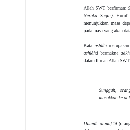
Allah SWT berfirman:
Neraka Saqar).
Huru
menunjukkan masa depan
pada masa yang akan dat
Kata
ushlîhi
merupaka
ashlâhâ
bermakna
adkh
dalam firman Allah SWT
Sungguh, oran
masukkan ke da
Dhamîr al-maf’ûl
(orang