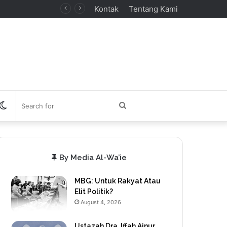
Kontak
Tentang Kami
debar
Switch
Search
skin
for
By Media Al-Wa’ie
MBG: Untuk Rakyat Atau
Elit Politik?
August 4, 2026
Ustazah Dra. Iffah Ainur