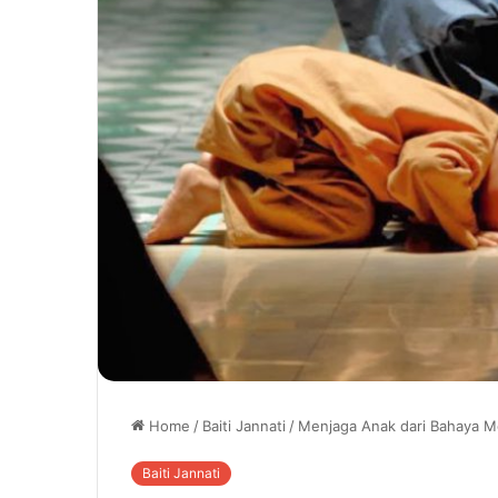
Home
/
Baiti Jannati
/
Menjaga Anak dari Bahaya 
Baiti Jannati