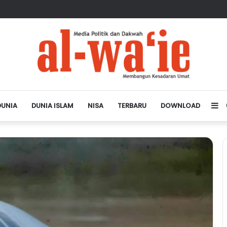
sa Depan Dunia Islam
DUNIA
DUNIA ISLAM
NISA
TERBARU
DOWNLOAD
Si