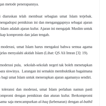
ngan metode penerapannya.
i diaruskan telah membuat sebagian umat Islam terjebak.
engadopsi pemikiran ini dan menganggapnya sebagai ajaran
Islam adalah ajaran kufur. Ajaran ini mengajak Muslim untuk
sikap kompromis dan jalan tengah.
n moderasi, umat Islam harus mengakui bahwa semua agama
 jelas menyalahi akidah Islam (Lihat: QS Ali Imran [3]: 19).
 moderasi pula, sekolah-sekolah negeri tak boleh menetapkan
para siswinya. Larangan ini semakin membuktikan bagaimana
 bagi umat Islam untuk menerapkan ajaran agamanya sendiri.
 toleransi dan moderasi, umat Islam perlahan namun pasti
ompromi dengan pemikiran dan aturan kufur. Berkompromi
i sama saja mencampurkan
al-haq
(kebenaran) dengan
al-bathil