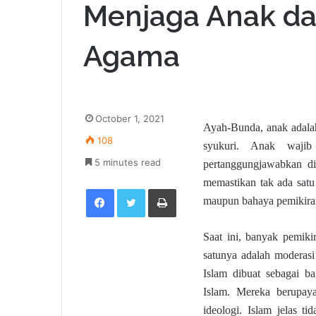
Menjaga Anak da
Agama
October 1, 2021
Ayah-Bunda, anak adala
108
syukuri. Anak waji
5 minutes read
pertanggungjawabkan di
memastikan tak ada sat
Facebook
Twitter
Print
maupun bahaya pemikira
Saat ini, banyak pemik
satunya adalah moderasi
Islam dibuat sebagai b
Islam. Mereka berupay
ideologi. Islam jelas t