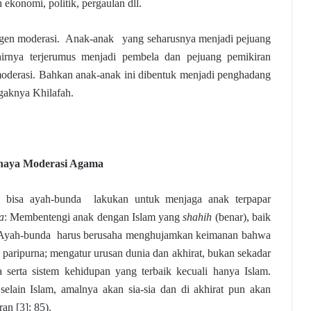
ekonomi, politik, pergaulan dll.
gen moderasi. Anak-anak yang seharusnya menjadi pejuang
irnya terjerumus menjadi pembela dan pejuang pemikiran
moderasi. Bahkan anak-anak ini dibentuk menjadi penghadang
gaknya Khilafah.
haya Moderasi Agama
 bisa ayah-bunda lakukan untuk menjaga anak terpapar
a
: Membentengi anak dengan Islam yang
shahih
(benar), baik
 Ayah-bunda harus berusaha menghujamkan keimanan bahwa
paripurna; mengatur urusan dunia dan akhirat, bukan sekadar
a serta sistem kehidupan yang terbaik kecuali hanya Islam.
elain Islam, amalnya akan sia-sia dan di akhirat pun akan
an [3]: 85).