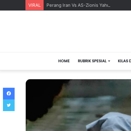
VIRAL
Perang Iran Vs AS-Zionis Yahudi dan Ma
HOME
RUBRIK SPESIAL
KILAS 
Facebook
Twitter