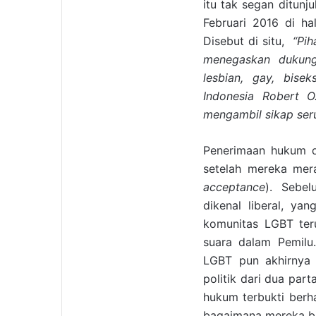
itu tak segan ditunj
Februari 2016 di ha
Disebut di situ,
“Pih
menegaskan dukunga
lesbian, gay, bise
Indonesia Robert O
mengambil sikap ser
Penerimaan hukum di
setelah mereka mera
acceptance
). Sebe
dikenal liberal, y
komunitas LGBT teru
suara dalam Pemilu
LGBT pun akhirnya 
politik dari dua par
hukum terbukti berha
bagaimana mereka b