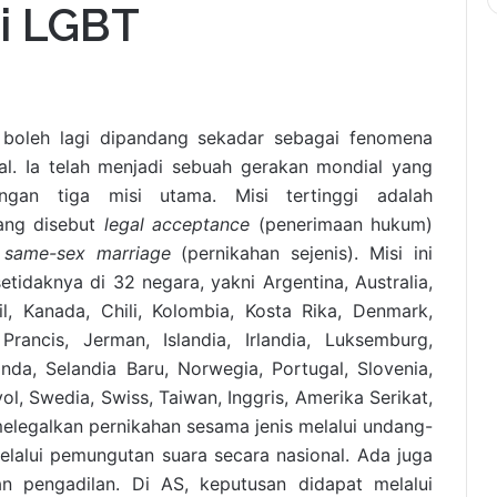
i LGBT
k boleh lagi dipandang sekadar sebagai fenomena
kal. Ia telah menjadi sebuah gerakan mondial yang
engan tiga misi utama. Misi tertinggi adalah
ang disebut
legal acceptance
(penerimaan hukum)
n
same-sex marriage
(pernikahan sejenis). Misi ini
etidaknya di 32 negara, yakni Argentina, Australia,
sil, Kanada, Chili, Kolombia, Kosta Rika, Denmark,
 Prancis, Jerman, Islandia, Irlandia, Luksemburg,
nda, Selandia Baru, Norwegia, Portugal, Slovenia,
ol, Swedia, Swiss, Taiwan, Inggris, Amerika Serikat,
elegalkan pernikahan sesama jenis melalui undang-
lalui pemungutan suara secara nasional. Ada juga
an pengadilan. Di AS, keputusan didapat melalui