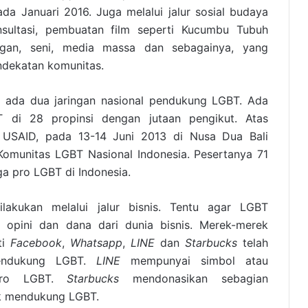
ada Januari 2016. Juga melalui jalur sosial budaya
nsultasi, pembuatan film seperti Kucumbu Tubuh
ngan, seni, media massa dan sebagainya, yang
ndekatan komunitas.
ia ada dua jaringan nasional pendukung LGBT. Ada
 di 28 propinsi dengan jutaan pengikut. Atas
USAID, pada 13-14 Juni 2013 di Nusa Dua Bali
Komunitas LGBT Nasional Indonesia. Pesertanya 71
a pro LGBT di Indonesia.
lakukan melalui jalur bisnis. Tentu agar LGBT
opini dan dana dari dunia bisnis. Merek-merek
ti
Facebook
,
Whatsapp
,
LINE
dan
Starbucks
telah
mendukung LGBT.
LINE
mempunyai simbol atau
ro LGBT.
Starbucks
mendonasikan sebagian
k mendukung LGBT.