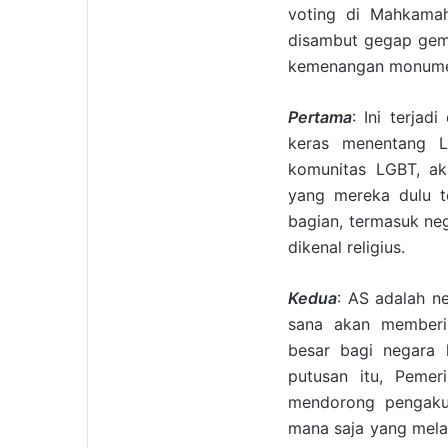
voting di Mahkamah
disambut gegap gem
kemenangan monume
Pertama
: Ini terja
keras menentang L
komunitas LGBT, ak
yang mereka dulu te
bagian, termasuk ne
dikenal religius.
Kedua
: AS adalah n
sana akan memberi 
besar bagi negara l
putusan itu, Pemer
mendorong pengak
mana saja yang mela