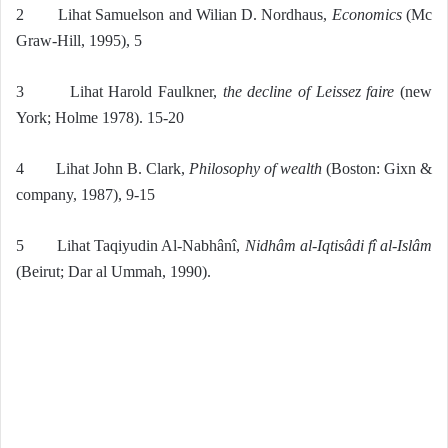
2 Lihat Samuelson and Wilian D. Nordhaus,
Economics
(Mc
Graw-Hill, 1995), 5
3 Lihat Harold Faulkner,
the decline of Leissez faire
(new
York; Holme 1978). 15-20
4 Lihat John B. Clark,
Philosophy of wealth
(Boston: Gixn &
company, 1987), 9-15
5 Lihat Taqiyudin Al-Nabhânî,
Nidhâm al-Iqtisâdi fî al-Islâm
(Beirut; Dar al Ummah, 1990).