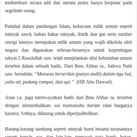
terdistribusi secara adil dan merata justru hanya berputar pada
segelintir orang.
Padahal dalam pandangan Islam, kekayaan milik umum seperti
minyak sawit, bahan bakar minyak, listrik dan gas serta sumber
energi lainnya merupakan milik umum yang wajib dikelola oleh
negara dan digunakan sebesar-besarnya untuk kepentingan
rakyat.5 Rasulullah saw. telah menjelaskan sifat kebutuhan umum
tersebut dalam sebuah hadis. Dari Ibnu Abbas ra., bahwa Nabi
saw. bersabda,
“Manusia berserikat (punya andil) dalam tiga hal,
yaitu air, padang rumput, dan api.”
(HR Abu Dawud).
Anas r.a. juga meriwayatkan hadis dari Ibnu Abbas ra. tersebut
dengan menambahkan:
wa tsamanuhu haram
(dan harganya
haram). Artinya, dilarang untuk diperjualbelikan.
Barang-barang tambang seperti minyak bumi besarta turunannya
seperti bensin, gas, dan lain-lain, termasuk juga listrik, hutan,