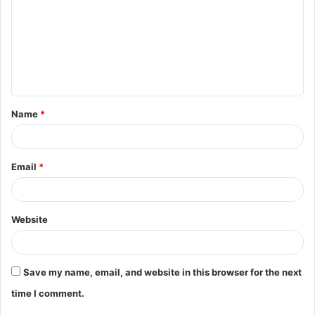
m
m
e
n
t
Name
*
*
Email
*
Website
Save my name, email, and website in this browser for the next
time I comment.