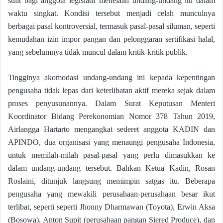
sulit bagi anggota legislatif menelaah undang-undang itu dalam
waktu singkat. Kondisi tersebut menjadi celah munculnya
berbagai pasal kontroversial, termasuk pasal-pasal siluman, seperti
kemudahan izin impor pangan dan pelonggaran sertifikasi halal,
yang sebelumnya tidak muncul dalam kritik-kritik publik.
Tingginya akomodasi undang-undang ini kepada kepentingan
pengusaha tidak lepas dari keterlibatan aktif mereka sejak dalam
proses penyusunannya. Dalam Surat Keputusan Menteri
Koordinator Bidang Perekonomian Nomor 378 Tahun 2019,
Airlangga Hartarto mengangkat sederet anggota KADIN dan
APINDO, dua organisasi yang menaungi pengusaha Indonesia,
untuk memilah-milah pasal-pasal yang perlu dimasukkan ke
dalam undang-undang tersebut. Bahkan Ketua Kadin, Rosan
Roslaini, ditunjuk langsung memimpin satgas itu. Beberapa
pengusaha yang mewakili perusahaan-perusahaan besar ikut
terlibat, seperti seperti Jhonny Dharmawan (Toyota), Erwin Aksa
(Bosowa), Anton Supit (perusahaan pangan Siered Produce), dan