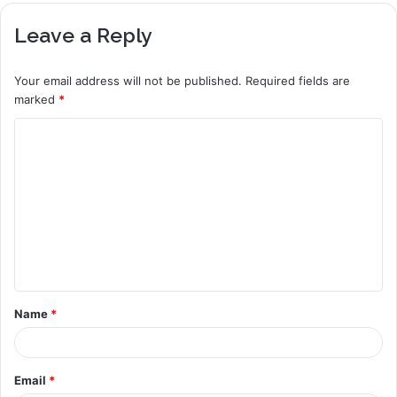
Leave a Reply
Your email address will not be published.
Required fields are
marked
*
C
o
m
m
e
n
t
Name
*
*
Email
*