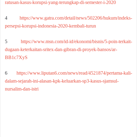
ratusan-kasus-korupsi-yang-terungkap-di-semester-i-2020
4
https://www.gatra.com/detail/news/502206/hukum/indeks-
persepsi-korupsi-indonesia-2020-kembali-turun
5
https://www.msn.com/id-id/ekonomi/bisnis/5-poin-terkait-
dugaan-keterkaitan-sritex-dan-gibran-di-proyek-bansos/ar-
BB1c7XyS
6
https://www.liputan6.com/news/read/4521874/pertama-kali-
dalam-sejarah-ini-alasan-kpk-keluarkan-sp3-kasus-sjamsul-
nursalim-dan-istri