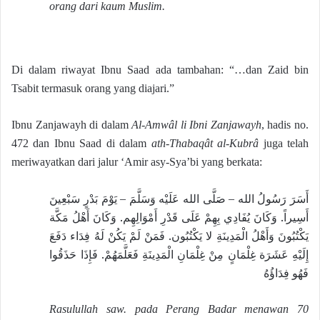
orang dari kaum Muslim.
Di dalam riwayat Ibnu Saad ada tambahan: “…dan Zaid bin
Tsabit termasuk orang yang diajari.”
Ibnu Zanjawayh di dalam
Al-Amwâl li Ibni Zanjawayh
, hadis no.
472 dan Ibnu Saad di dalam
ath-Thabaqât al-Kubrâ
juga telah
meriwayatkan dari jalur ‘Amir asy-Sya’bi yang berkata:
أَسَرَ رَسُولُ الله – صَلَّى الله عَلَيْه وَسَلَّمَ – يَوْمَ بَدْرٍ سَبْعِينَ
أَسِيراً. وَكَانَ يُفَادِي بِهِمْ عَلَى قَدْرِ أَمْوَالِهِم. وَكَانَ أَهْلُ مَكَّة
يَكْتُبُونَ وَأَهْلُ الْمَدِينَةِ لا يَكْتُبُون. فَمَنْ لَمْ يَكُنْ لَهُ فِدَاء دَفَعَ
إِلَيْهِ عَشَرَة غِلْمَانٍ مِنْ غِلْمَانِ الْمَدِينَةِ فَعَلَّمَهُمْ. فَإِذَا حَذَقُوا
فَهُو فِدَاؤُهُ
Rasulullah saw. pada Perang Badar menawan 70