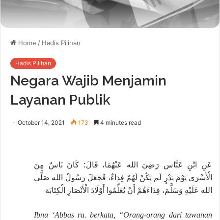
Home
/
Hadis Pilihan
Hadis Pilihan
Negara Wajib Menjamin
Layanan Publik
October 14, 2021
173
4 minutes read
عَنِ ابْنِ عَبَّاس رَضِيَ الله عَنْهُمَا، قَالَ: كَانَ نَاسٌ مِنَ
الْأَسْرَى يَوْمَ بَدْرٍ لَم يَكُنْ لَهُمْ فِدَاءٌ، فَجَعَلَ رَسُولُ الله صَلَّى
الله عَلَيْهِ وَسَلَّمَ، فِدَاءَهُمْ أَنْ يُعَلِّمُوا أَوْلَادَ الْأَنْصَارِ الْكِتَابَة
Ibnu ‘Abbas ra. berkata, “Orang-orang dari tawanan