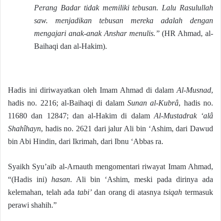
Perang Badar tidak memiliki tebusan. Lalu Rasulullah
saw. menjadikan tebusan mereka adalah dengan
mengajari anak-anak Anshar menulis.”
(HR Ahmad, al-
Baihaqi dan al-Hakim).
Hadis ini diriwayatkan oleh Imam Ahmad di dalam
Al-Musnad
,
hadis no. 2216; al-Baihaqi di dalam
Sunan al-Kubrâ
, hadis no.
11680 dan 12847; dan al-Hakim di dalam
Al-Mustadrak ‘alâ
Shahîhayn
, hadis no. 2621 dari jalur Ali bin ‘Ashim, dari Dawud
bin Abi Hindin, dari Ikrimah, dari Ibnu ‘Abbas ra.
Syaikh Syu’aib al-Arnauth mengomentari riwayat Imam Ahmad,
“(Hadis ini)
hasan
. Ali bin ‘Ashim, meski pada dirinya ada
kelemahan, telah ada
tabi’
dan orang di atasnya
tsiqah
termasuk
perawi shahih.”