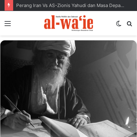
Perang Iran Vs AS-Zionis Yahudi dan Masa Depan Dunia Islam
Menu
Switc
S
skin
fo