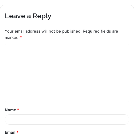
Leave a Reply
Your email address will not be published.
Required fields are
marked
*
C
o
m
m
e
n
t
Name
*
*
Email
*