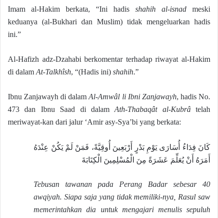
Imam al-Hakim berkata, “Ini hadis
shahih al-isnad
meski
keduanya (al-Bukhari dan Muslim) tidak mengeluarkan hadis
ini.”
Al-Hafizh adz-Dzahabi berkomentar terhadap riwayat al-Hakim
di dalam
At-Talkhîsh
, “(Hadis ini)
shahih
.”
Ibnu Zanjawayh di dalam
Al-Amwâl li Ibni Zanjawayh
, hadis No.
473 dan Ibnu Saad di dalam
Ath-Thabaqât al-Kubrâ
telah
meriwayat-kan dari jalur ‘Amir asy-Sya’bi yang berkata:
كَانَ فِدَاءُ أُسَارَى يَوْمِ بَدْرٍ أَرْبَعِينَ أُوقِيَّةً، فَمَنْ لَمْ يَكُنْ عِنْدَهُ
أَمَرَهُ أَنْ يُعَلِّمَ عَشَرَةً مِنَ الْمُسْلِمِينَ الْكِتَابَةَ
Tebusan tawanan pada Perang Badar sebesar 40
awqiyah. Siapa saja yang tidak memiliki-nya, Rasul saw
memerintahkan dia untuk mengajari menulis sepuluh