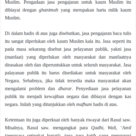
Muslim. Pengadaan jasa pengajaran untuk kaum Muslim itu
dibiayai dengan
ghanimah
yang merupakan harta milik kaum
Muslim.
Di dalam hadis di atas juga disebutkan, jasa pengajaran baca tulis
itu sangat diperlukan oleh kaum Muslim kala itu. Jasa seperti itu
pada masa sekarang disebut jasa pelayanan publik, yakni jasa
(manfaat) yang diperlukan oleh masyarakat dan manfaatnya
dirasakan oleh dan diperuntukkan untuk seluruh masyarakat. Jasa
palayanan publik itu harus disediakan untuk masyarakat oleh
Negara. Sebabnya, jika tidak tersedia maka masyarakat akan
mengalami problem dan
dharar
. Penyediaan jasa pelayanan
publik itu menjadi kewajiban negara dan dibiayai dengan kas
negara. Inilah yang ditunjukkan oleh
mafhum
hadis di atas.
Ketentuan itu juga diperkuat oleh banyak riwayat dari Rasul saw.
Misalnya, Rasul saw. mengangkat para
Qadhi
,
Wali
, ‘
Amil
(penguasa setingkat bupati), juga para
katib
yang mengurusi