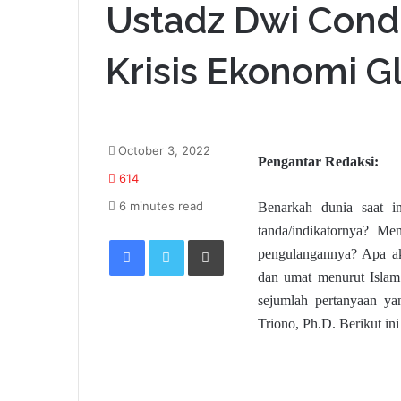
Ustadz Dwi Condr
Krisis Ekonomi Gl
October 3, 2022
Pengantar Redaksi:
614
6 minutes read
Benarkah dunia saat i
tanda/indikatornya? Me
Facebook
Twitter
Print
pengulangannya? Apa ak
dan umat menurut Islam 
sejumlah pertanyaan y
Triono, Ph.D. Berikut ini