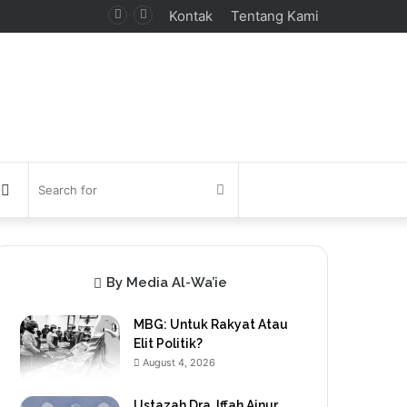
Kontak
Tentang Kami
debar
Switch
Search
skin
for
By Media Al-Wa’ie
MBG: Untuk Rakyat Atau
Elit Politik?
August 4, 2026
Ustazah Dra. Iffah Ainur