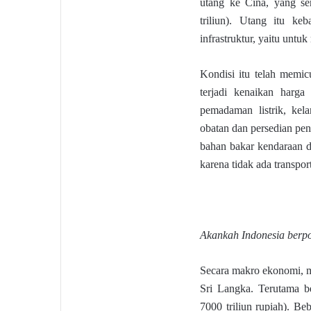
utang ke Cina, yang s
triliun). Utang itu k
infrastruktur, yaitu unt
Kondisi itu telah memicu
terjadi kenaikan harg
pemadaman listrik, kel
obatan dan persedian pe
bahan bakar kendaraan d
karena tidak ada transport
Akankah Indonesia berp
Secara makro ekonomi, 
Sri Langka. Terutama b
7000 triliun rupiah). B