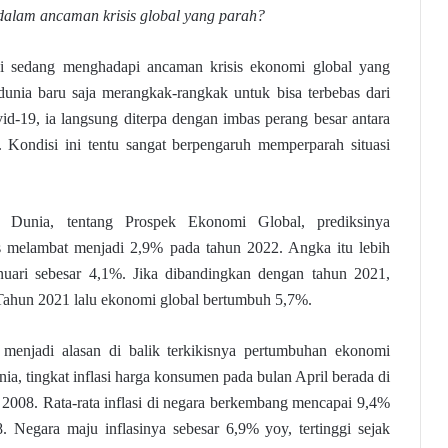
 dalam ancaman krisis global yang parah?
ini sedang menghadapi ancaman krisis ekonomi global yang
unia baru saja merangkak-rangkak untuk bisa terbebas dari
d-19, ia langsung diterpa dengan imbas perang besar antara
 Kondisi ini tentu sangat berpengaruh memperparah situasi
 Dunia, tentang Prospek Ekonomi Global, prediksinya
us melambat menjadi 2,9% pada tahun 2022. Angka itu lebih
anuari sebesar 4,1%. Jika dibandingkan dengan tahun 2021,
 Tahun 2021 lalu ekonomi global bertumbuh 5,7%.
a menjadi alasan di balik terkikisnya pertumbuhan ekonomi
ia, tingkat inflasi harga konsumen pada bulan April berada di
k 2008. Rata-rata inflasi di negara berkembang mencapai 9,4%
8. Negara maju inflasinya sebesar 6,9% yoy, tertinggi sejak