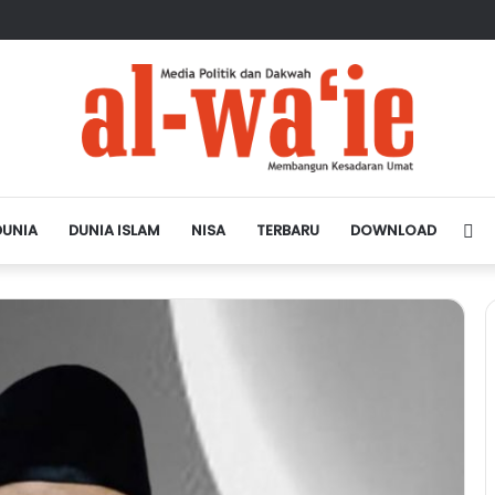
sa Depan Dunia Islam
DUNIA
DUNIA ISLAM
NISA
TERBARU
DOWNLOAD
Si