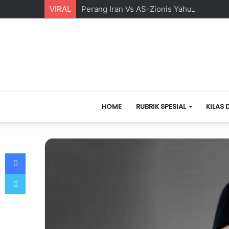
VIRAL
Perang Iran Vs AS-Zionis Yahudi dan Ma
HOME
RUBRIK SPESIAL
KILAS 
Facebook
Twitter