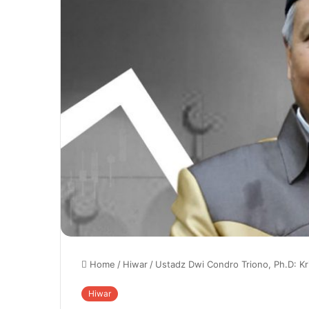
Home
/
Hiwar
/
Ustadz Dwi Condro Triono, Ph.D: Kri
Hiwar