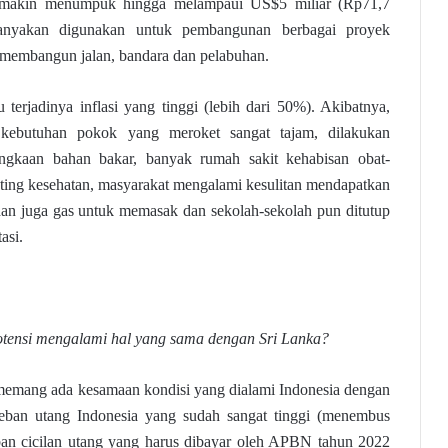
emakin menumpuk hingga melampaui US$5 miliar (Rp71,7
ebanyakan digunakan untuk pembangunan berbagai proyek
uk membangun jalan, bandara dan pelabuhan.
 terjadinya inflasi yang tinggi (lebih dari 50%). Akibatnya,
a kebutuhan pokok yang meroket sangat tajam, dilakukan
angkaan bahan bakar, banyak rumah sakit kehabisan obat-
nting kesehatan, masyarakat mengalami kesulitan mendapatkan
an juga gas untuk memasak dan sekolah-sekolah pun ditutup
asi.
otensi mengalami hal yang sama dengan Sri Lanka?
memang ada kesamaan kondisi yang dialami Indonesia dengan
eban utang Indonesia yang sudah sangat tinggi (menembus
eban cicilan utang yang harus dibayar oleh APBN tahun 2022