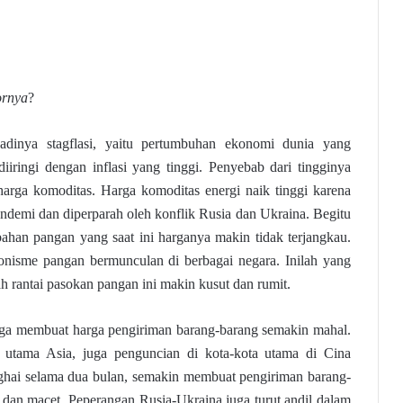
ornya
?
rjadinya stagflasi, yaitu pertumbuhan ekonomi dunia yang
iiringi dengan inflasi yang tinggi. Penyebab dari tingginya
 harga komoditas. Harga komoditas energi naik tinggi karena
ndemi dan diperparah oleh konflik Rusia dan Ukraina. Begitu
ahan pangan yang saat ini harganya makin tidak terjangkau.
ionisme pangan bermunculan di berbagai negara. Inilah yang
 rantai pasokan pangan ini makin kusut dan rumit.
 juga membuat harga pengiriman barang-barang semakin mahal.
utama Asia, juga penguncian di kota-kota utama di Cina
nghai selama dua bulan, semakin membuat pengiriman barang-
 dan macet. Peperangan Rusia-Ukraina juga turut andil dalam