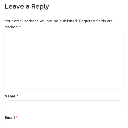
Leave a Reply
Your email address will not be published.
Required fields are
marked
*
C
o
m
m
e
n
t
Name
*
*
Email
*