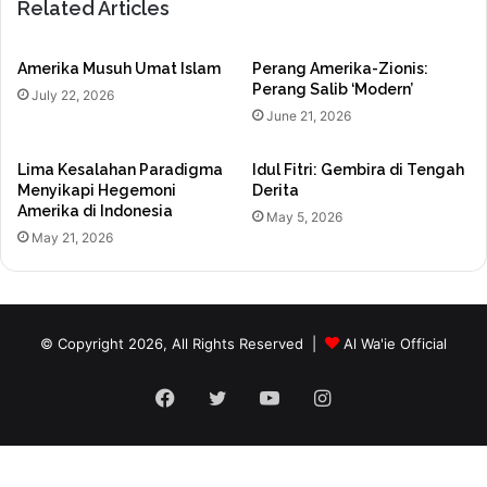
Related Articles
Amerika Musuh Umat Islam
Perang Amerika-Zionis:
Perang Salib ‘Modern’
July 22, 2026
June 21, 2026
Lima Kesalahan Paradigma
Idul Fitri: Gembira di Tengah
Menyikapi Hegemoni
Derita
Amerika di Indonesia
May 5, 2026
May 21, 2026
© Copyright 2026, All Rights Reserved |
Al Wa'ie Official
Facebook
Twitter
YouTube
Instagram