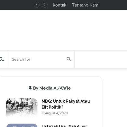
Kontak
Tentang Kami
debar
Switch
Search
skin
for
By Media Al-Wa’ie
MBG: Untuk Rakyat Atau
Elit Politik?
August 4, 2026
Ustazah Dra. Iffah Ainur