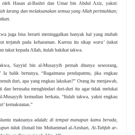
n oleh Hasan al-Bashri dan Umar bin Abdul Aziz, yakni:
lah larang dan melaksanakan semua yang Allah perintahkan;
aikan.
akwa juga bisa berarti meninggalkan banyak hal yang mubah
kut terjatuh pada keharaman. Karena itu sikap
wara’
(takut
an takut kepada Allah, itulah hakikat takwa.
akwa, Sayyid bin al-Musayyib pernah ditanya seseorang,
 Ia balik bertanya, “Bagaimana pendapatmu, jika engkau
g penuh duri, apa yang engkau lakukan?” Orang itu menjawab,
ti dan berusaha menghindari duri-duri itu agar tidak melukai
al-Musayyib kemudian berkata, “Itulah takwa, yakni engkau
ri’ kemaksiatan.”
kunta
maknanya adalah:
di tempat manapun kamu berada,
upun tidak
(Ismail bin Muhammad al-Anshari,
At-Tuhfah ar-