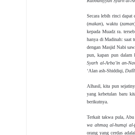
Rabbaniyyah Syarh al-A
Secara lebih rinci dapat
(
makan
), waktu (
zaman
kepada Muadz ra. terseb
hanya di Madinah: saat t
dengan Masjid Nabi saw
pun, kapan pun dalam
Syarh al-Arba’in an-N
‘Alan ash-Shiddiqi,
Dalîl
Alhasil, kita pun sejati
yang kebetulan baru kit
berikutnya.
Terkait takwa pula, Abu
wa ahmaq al-humqi al-f
orang yang cerdas adala