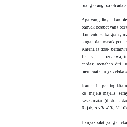
orang-orang bodoh adala
Apa yang dinyatakan ole
banyak pejabat yang berg
dan tentu serba gratis, m
tangan dan masuk penjara
Karena ia tidak bertakw
Jika saja ia bertakwa, t
cerdas; menahan diri u
membuat dirinya celaka 
Karena itu penting kita 
ke majelis-majelis ser
keselamatan (di dunia da
Rajab,
Ar-Rasâ’il
, 3/110)
Banyak sifat yang dilek