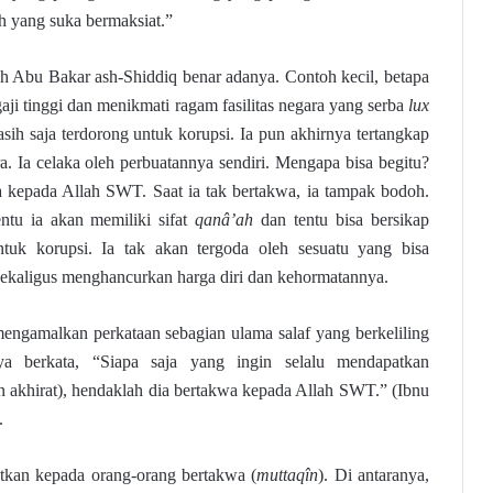
h yang suka bermaksiat.”
h Abu Bakar ash-Shiddiq benar adanya. Contoh kecil, betapa
aji tinggi dan menikmati ragam fasilitas negara yang serba
lux
asih saja terdorong untuk korupsi. Ia pun akhirnya tertangkap
. Ia celaka oleh perbuatannya sendiri. Mengapa bisa begitu?
a kepada Allah SWT. Saat ia tak bertakwa, ia tampak bodoh.
entu ia akan memiliki sifat
qanâ’ah
dan tentu bisa bersikap
ntuk korupsi. Ia tak akan tergoda oleh sesuatu yang bisa
sekaligus menghancurkan harga diri dan kehormatannya.
mengamalkan perkataan sebagian ulama salaf yang berkeliling
aya berkata, “Siapa saja yang ingin selalu mendapatkan
n akhirat), hendaklah dia bertakwa kepada Allah SWT.” (Ibnu
.
atkan kepada orang-orang bertakwa (
muttaqîn
). Di antaranya,