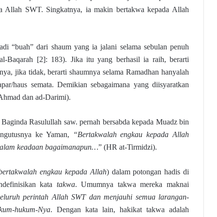
a Allah SWT. Singkatnya, ia makin bertakwa kepada Allah
adi “buah” dari shaum yang ia jalani selama sebulan penuh
Baqarah [2]: 183). Jika itu yang berhasil ia raih, berarti
nya, jika tidak, berarti shaumnya selama Ramadhan hanyalah
apar/haus semata. Demikian sebagaimana yang diisyaratkan
Ahmad dan ad-Darimi).
, Baginda Rasulullah saw. pernah bersabda kepada Muadz bin
mengutusnya ke Yaman,
“Bertakwalah engkau kepada Allah
dalam keadaan bagaimanapun…
” (HR at-Tirmidzi).
bertakwalah engkau kepada Allah
) dalam potongan hadis di
ndefinisikan kata
takwa
. Umumnya takwa mereka maknai
eluruh perintah Allah SWT dan menjauhi semua larangan-
ukum-hukum-Nya
. Dengan kata lain, hakikat takwa adalah