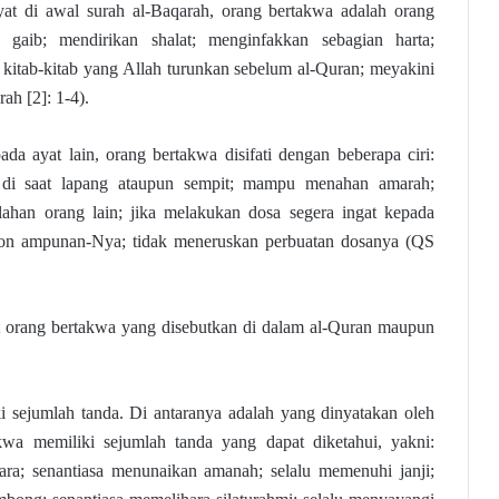
ayat di awal surah al-Baqarah, orang bertakwa adalah orang
gaib; mendirikan shalat; menginfakkan sebagian harta;
kitab-kitab yang Allah turunkan sebelum al-Quran; meyakini
ah [2]: 1-4).
ada ayat lain, orang bertakwa disifati dengan beberapa ciri:
 di saat lapang ataupun sempit; mampu menahan amarah;
han orang lain; jika melakukan dosa segera ingat kepada
 ampunan-Nya; tidak meneruskan perbuatan dosanya (QS
t orang bertakwa yang disebutkan di dalam al-Quran maupun
ki sejumlah tanda. Di antaranya adalah yang dinyatakan oleh
kwa memiliki sejumlah tanda yang dapat diketahui, yakni:
cara; senantiasa menunaikan amanah; selalu memenuhi janji;