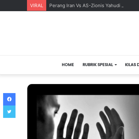
VIRAL
Perang Iran Vs AS-Zionis Yahudi dan Ma
HOME
RUBRIK SPESIAL
KILAS 
Facebook
Twitter