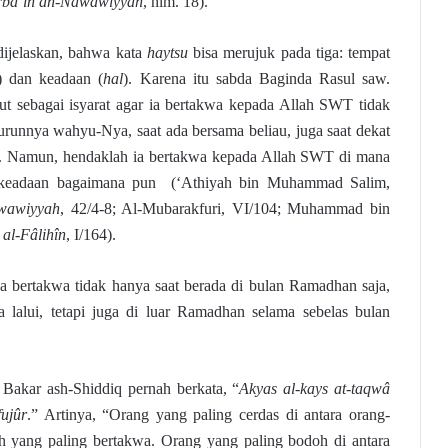
rba’in an-Nawawiyyah
, hlm. 18).
 dijelaskan, bahwa kata
haytsu
bisa merujuk pada tiga: tempat
) dan keadaan (
hal
). Karena itu sabda Baginda Rasul saw.
ut sebagai isyarat agar ia bertakwa kepada Allah SWT tidak
urunnya wahyu-Nya, saat ada bersama beliau, juga saat dekat
. Namun, hendaklah ia bertakwa kepada Allah SWT di mana
 keadaan bagaimana pun (‘Athiyah bin Muhammad Salim,
awawiyyah
, 42/4-8; Al-Mubarakfuri, VI/104; Muhammad bin
 al-Fâlihîn
, I/164).
nya bertakwa tidak hanya saat berada di bulan Ramadhan saja,
a lalui, tetapi juga di luar Ramadhan selama sebelas bulan
 Bakar ash-Shiddiq pernah berkata, “
Akyas al-kays at-taqwâ
ujûr
.” Artinya, “Orang yang paling cerdas di antara orang-
h yang paling bertakwa. Orang yang paling bodoh di antara