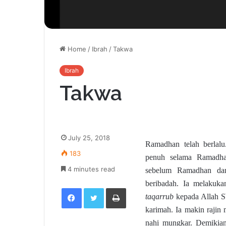
Home
/
Ibrah
/
Takwa
Ibrah
Takwa
July 25, 2018
Ramadhan telah berlalu
183
penuh selama Ramadhan
4 minutes read
sebelum Ramadhan dan
beribadah. Ia melakuka
Facebook
Twitter
Print
taqarrub
kepada Allah S
karimah. Ia makin rajin
nahi mungkar. Demikian