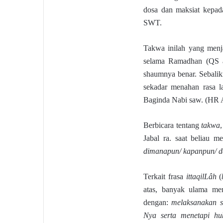
dosa dan maksiat kepad
SWT.
Takwa inilah yang menj
selama Ramadhan (QS al-
shaumnya benar. Sebalik
sekadar menahan rasa l
Baginda Nabi saw. (HR 
Berbicara tentang
takwa
Jabal ra. saat beliau 
dimanapun/ kapanpun/ 
Terkait frasa
ittaqilLâh
(
atas, banyak ulama me
dengan:
melaksanakan s
Nya serta menetapi h