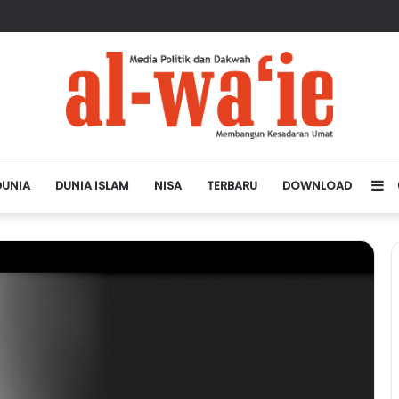
sa Depan Dunia Islam
DUNIA
DUNIA ISLAM
NISA
TERBARU
DOWNLOAD
Si