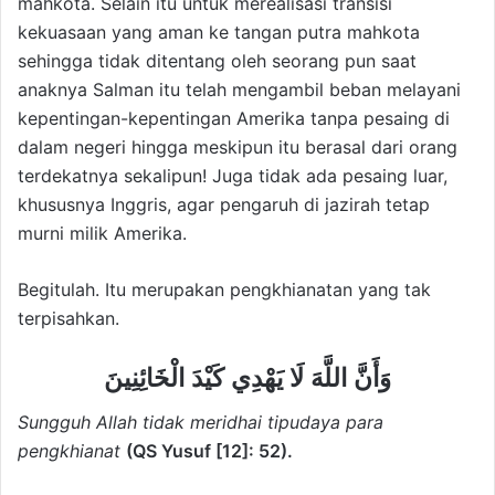
mahkota. Selain itu untuk merealisasi transisi
kekuasaan yang aman ke tangan putra mahkota
sehingga tidak ditentang oleh seorang pun saat
anaknya Salman itu telah mengambil beban melayani
kepentingan-kepentingan Amerika tanpa pesaing di
dalam negeri hingga meskipun itu berasal dari orang
terdekatnya sekalipun! Juga tidak ada pesaing luar,
khususnya Inggris, agar pengaruh di jazirah tetap
murni milik Amerika.
Begitulah. Itu merupakan pengkhianatan yang tak
terpisahkan.
وَأَنَّ اللَّهَ لَا يَهْدِي كَيْدَ الْخَائِنِينَ
Sungguh Allah tidak meridhai tipudaya para
pengkhianat
(QS Yusuf [12]: 52).