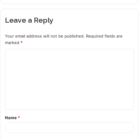
Leave a Reply
Your email address will not be published.
Required fields are
marked
*
C
o
m
m
e
n
t
Name
*
*