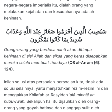
negara-negara imperialis itu, dialah orang yang
melakukan kejahatan dan kesudahannya adalah
kehinaan.
سَيُصِيبُ الَّذِينَ أَجْرَمُوا صَغَارٌ عِنْدَ اللَّهِ وَعَذَابٌ
شَدِيدٌ بِمَا كَانُوا يَمْكُرُونَ
Orang-orang yang berdosa nanti akan ditimpa
kehinaan di sisi Allah dan siksa yang keras disebabkan
mereka selalu membuat tipudaya
(QS al-An’am [6]:
124).
Inilah solusi atas persoalan-persoalan kita, tidak ada
solusi selainnya, yaitu menjatuhkan rezim-rezim ini dan
menegakkan Khilafah ar-Rasyidah
‘alâ minhâj an-
nubuwwah
. Sekalipun hal itu dijauhkan oleh orang-
orang yang goyah hatinya dan dianggap sulit oleh